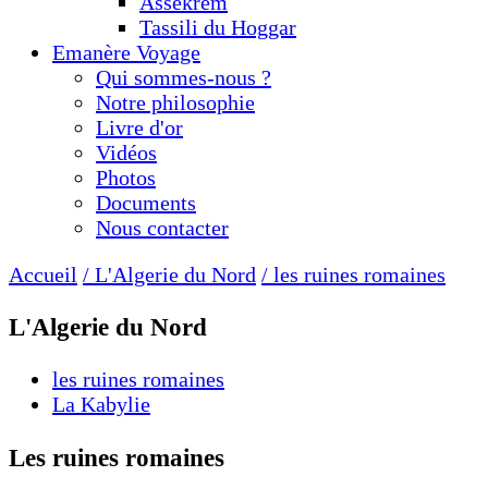
Assekrem
Tassili du Hoggar
Emanère Voyage
Qui sommes-nous ?
Notre philosophie
Livre d'or
Vidéos
Photos
Documents
Nous contacter
Accueil
/ L'Algerie du Nord
/ les ruines romaines
L'Algerie du Nord
les ruines romaines
La Kabylie
Les ruines romaines