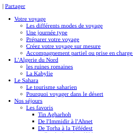
|
Partager
Votre voyage
Les différents modes de voyage
Une journée type
Préparer votre voyage
Créez votre voyage sur mesure
Accompagnement partiel ou prise en charge 
L'Algerie du Nord
les ruines romaines
La Kabylie
Le Sahara
Le tourisme saharien
Pourquoi voyager dans le désert
Nos séjours
Les favoris
Tin Agharhoh
De l'Immidir à l'Ahnet
De Torha à la Téfédest