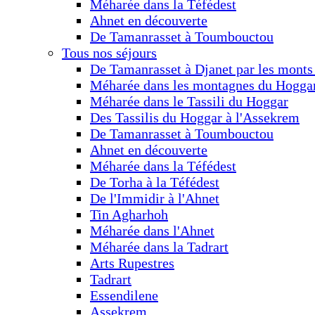
Méharée dans la Téfédest
Ahnet en découverte
De Tamanrasset à Toumbouctou
Tous nos séjours
De Tamanrasset à Djanet par les monts
Méharée dans les montagnes du Hogga
Méharée dans le Tassili du Hoggar
Des Tassilis du Hoggar à l'Assekrem
De Tamanrasset à Toumbouctou
Ahnet en découverte
Méharée dans la Téfédest
De Torha à la Téfédest
De l'Immidir à l'Ahnet
Tin Agharhoh
Méharée dans l'Ahnet
Méharée dans la Tadrart
Arts Rupestres
Tadrart
Essendilene
Assekrem