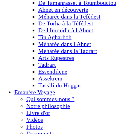
De Tamanrasset à Toumbouctou
Ahnet en découverte
Méharée dans la Téfédest
De Torha à la Téfédest
De l'Immidir à l'Ahnet
Tin Agharhoh
Méharée dans l'Ahnet
Méharée dans la Tadrart
Arts Rupestres
Tadrart
Essendilene
Assekrem
Tassili du Hoggar
Emanère Voyage
Qui sommes-nous ?
Notre philosophie
Livre d'or
Vidéos
Photos
Documents