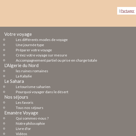
|
Partager
Votre voyage
Les différents modes de voyage
Une journée type
Préparer votre voyage
Créez votre voyage sur mesure
Accompagnement partiel ou prise en charge totale
L'Algerie du Nord
les ruines romaines
La Kabylie
Le Sahara
Le tourisme saharien
Pourquoi voyager dans le désert
Nos séjours
Les favoris
Tous nos séjours
Emanère Voyage
Qui sommes-nous ?
Notre philosophie
Livre d'or
Vidéos