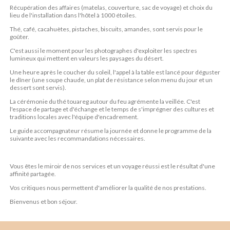
Récupération des affaires (matelas, couverture, sac de voyage) et choix du
lieu de l'installation dans l'hôtel à 1000 étoiles.
Thé, café, cacahuètes, pistaches, biscuits, amandes, sont servis pour le
goûter.
C'est aussi le moment pour les photographes d'exploiter les spectres
lumineux qui mettent en valeurs les paysages du désert.
Une heure après le coucher du soleil, l'appel à la table est lancé pour déguster
le dîner (une soupe chaude, un plat de résistance selon menu du jour et un
dessert sont servis).
La cérémonie du thé touareg autour du feu agrémente la veillée. C'est
l'espace de partage et d'échange et le temps de s'imprégner des cultures et
traditions locales avec l'équipe d'encadrement.
Le guide accompagnateur résume la journée et donne le programme de la
suivante avec les recommandations nécessaires.
Vous êtes le miroir de nos services et un voyage réussi est le résultat d'une
affinité partagée.
Vos critiques nous permettent d'améliorer la qualité de nos prestations.
Bienvenus et bon séjour.