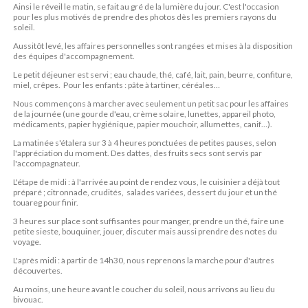
Ainsi le réveil le matin, se fait au gré de la lumière du jour. C'est l'occasion
pour les plus motivés de prendre des photos dès les premiers rayons du
soleil.
Aussitôt levé, les affaires personnelles sont rangées et mises à la disposition
des équipes d'accompagnement.
Le petit déjeuner est servi ; eau chaude, thé, café, lait, pain, beurre, confiture,
miel, crêpes. Pour les enfants : pâte à tartiner, céréales…
Nous commençons à marcher avec seulement un petit sac pour les affaires
de la journée (une gourde d'eau, crème solaire, lunettes, appareil photo,
médicaments, papier hygiénique, papier mouchoir, allumettes, canif…).
La matinée s'étalera sur 3 à 4 heures ponctuées de petites pauses, selon
l'appréciation du moment. Des dattes, des fruits secs sont servis par
l'accompagnateur.
L'étape de midi : à l'arrivée au point de rendez vous, le cuisinier a déjà tout
préparé ; citronnade, crudités, salades variées, dessert du jour et un thé
touareg pour finir.
3 heures sur place sont suffisantes pour manger, prendre un thé, faire une
petite sieste, bouquiner, jouer, discuter mais aussi prendre des notes du
voyage.
L'après midi : à partir de 14h30, nous reprenons la marche pour d'autres
découvertes.
Au moins, une heure avant le coucher du soleil, nous arrivons au lieu du
bivouac.