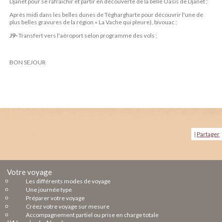
Djanet pour se rafraîchir et partir en découverte de la belle Oasis de Djanet ;
Après midi dans les belles dunes de Téghargharte pour découvrir l'une de
plus belles gravures de la région « La Vache qui pleure), bivouac ;
J9-
Transfert vers l'aéroport selon programme des vols ;
BON SEJOUR
|
Partager
Votre voyage
Les différents modes de voyage
Une journée type
Préparer votre voyage
Créez votre voyage sur mesure
Accompagnement partiel ou prise en charge totale