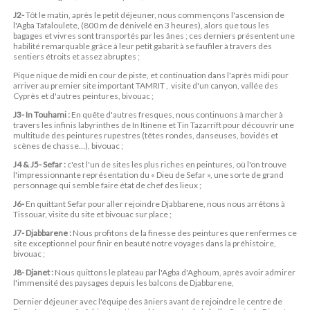
J2-
Tôt le matin, après le petit déjeuner, nous commençons l'ascension de
l'Agba Tafaloulete, (800 m de dénivelé en 3 heures), alors que tous les
bagages et vivres sont transportés par les ânes ; ces derniers présentent une
habilité remarquable grâce à leur petit gabarit à se faufiler à travers des
sentiers étroits et assez abruptes ;
Pique nique de midi en cour de piste, et continuation dans l'après midi pour
arriver au premier site important TAMRIT , visite d'un canyon, vallée des
Cyprès et d'autres peintures, bivouac ;
J3- In Touhami :
En quête d'autres fresques, nous continuons à marcher à
travers les infinis labyrinthes de In Itinene et Tin Tazarrift pour découvrir une
multitude des peintures rupestres (têtes rondes, danseuses, bovidés et
scènes de chasse…), bivouac ;
J4 & J5- Sefar :
c'est l'un de sites les plus riches en peintures, où l'on trouve
l'impressionnante représentation du « Dieu de Sefar », une sorte de grand
personnage qui semble faire état de chef des lieux ;
J6-
En quittant Sefar pour aller rejoindre Djabbarene, nous nous arrêtons à
Tissouar, visite du site et bivouac sur place ;
J7- Djabbarene :
Nous profitons de la finesse des peintures que renfermes ce
site exceptionnel pour finir en beauté notre voyages dans la préhistoire,
bivouac ;
J8- Djanet :
Nous quittons le plateau par l'Agba d'Aghoum, après avoir admirer
l'immensité des paysages depuis les balcons de Djabbarene,
Dernier déjeuner avec l'équipe des âniers avant de rejoindre le centre de