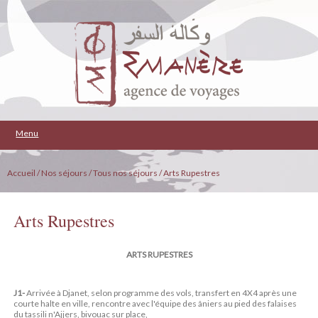
Menu
Accueil
/ Nos séjours
/ Tous nos séjours
/ Arts Rupestres
Arts Rupestres
ARTS RUPESTRES
J1-
Arrivée à Djanet, selon programme des vols, transfert en 4X4 après une
courte halte en ville, rencontre avec l'équipe des âniers au pied des falaises
du tassili n'Ajjers, bivouac sur place,