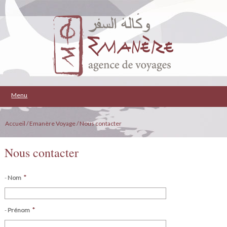
Menu
Accueil
/ Emanère Voyage
/ Nous contacter
Nous contacter
*
-
Nom
*
-
Prénom