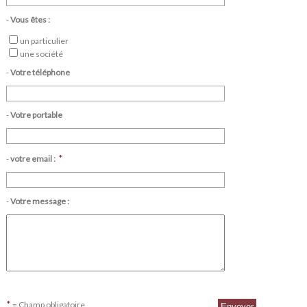
-
Vous êtes :
un particulier
une société
-
Votre téléphone
-
Votre portable
*
-
votre email :
-
Votre message :
*
= Champ obligatoire