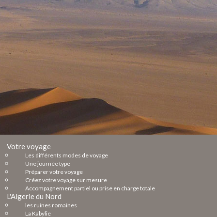
Votre voyage
Les différents modes de voyage
Une journée type
Préparer votre voyage
Créez votre voyage sur mesure
Accompagnement partiel ou prise en charge totale
L'Algerie du Nord
les ruines romaines
La Kabylie